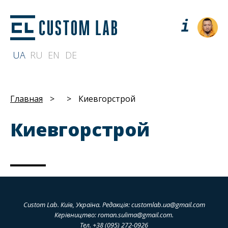
UA
RU
EN
DE
Главная
>
>
Киевгорстрой
Киевгорстрой
Custom Lab. Київ, Україна. Редакція:
customlab.ua@gmail.com
Керівництво:
roman.sulima@gmail.com
.
Тел. +38 (095) 272-0926