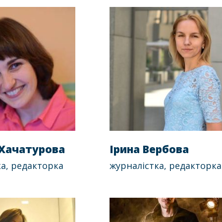
Хачатурова
Ірина Вербова
а, редакторка
журналістка, редакторка