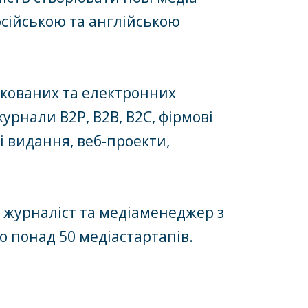
осійською та англійською
укованих та електронних
урнали В2Р, В2В, В2С, фірмові
ні видання, веб-проекти,
і журналіст та медіаменеджер з
о понад 50 медіастартапів.