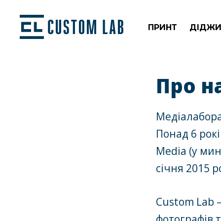
ПРИНТ
ДІДЖИ
Про н
Медіалаборат
Понад 6 рок
Media (у мин
січня 2015 р
Custom Lab –
фотографів т