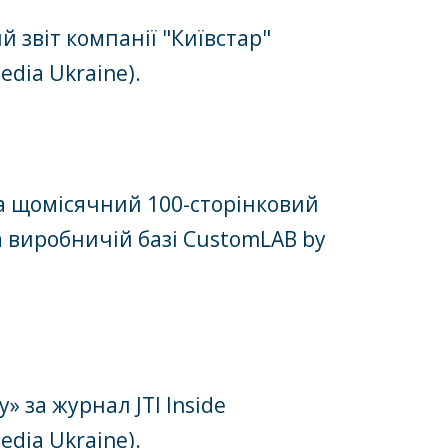
й звіт компанії "Київстар"
dia Ukraine).
За щомісячний 100-сторінковий
а виробничій базі CustomLAB by
 за журнал JTI Inside
dia Ukraine).