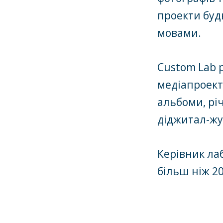
проекти буд
мовами.
Custom Lab 
медіапроекті
альбоми, річ
діджитал-жу
Керівник лаб
більш ніж 20