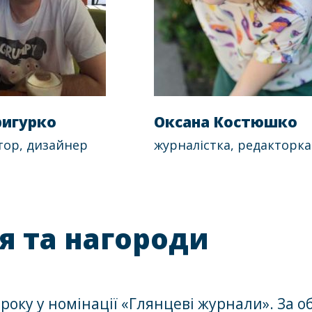
ригурко
Оксана Костюшко
тор, дизайнер
журналістка, редакторка
я та нагороди
оку у номінації «Глянцеві журнали». За о