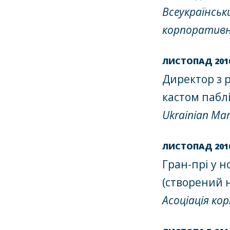
Всеукраїнськ
корпоративн
ЛИСТОПАД 201
Директор з р
кастом паблі
Ukrainian Mar
ЛИСТОПАД 201
Гран-прі у н
(створений 
Асоціація ко