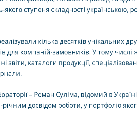
ь-якого ступеня складності українською, р
реалізували кілька десятків унікальних др
в для компаній-замовників. У тому числі ж
ні звіти, каталоги продукції, спеціалізова
рнали.
ораторії – Роман Суліма, відомий в Україн
-річним досвідом роботи, у портфоліо яког