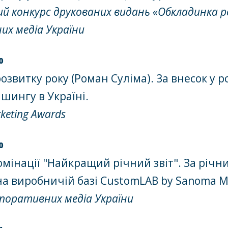
ий конкурс друкованих видань «Обкладинка рок
их медіа України
0
озвитку року (Роман Суліма). За внесок у 
шингу в Україні.
keting Awards
0
омінації "Найкращий річний звіт". За річни
на виробничій базі CustomLAB by Sanoma Me
рпоративних медіа України