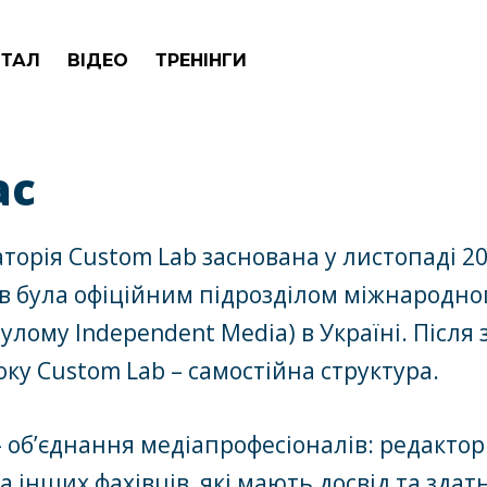
ТАЛ
ВІДЕО
ТРЕНІНГИ
ас
орія Custom Lab заснована у листопаді 200
ів була офіційним підрозділом міжнародн
улому Independent Media) в Україні. Після
оку Custom Lab – самостійна структура.
 об’єднання медіапрофесіоналів: редакторі
а інших фахівців, які мають досвід та здат