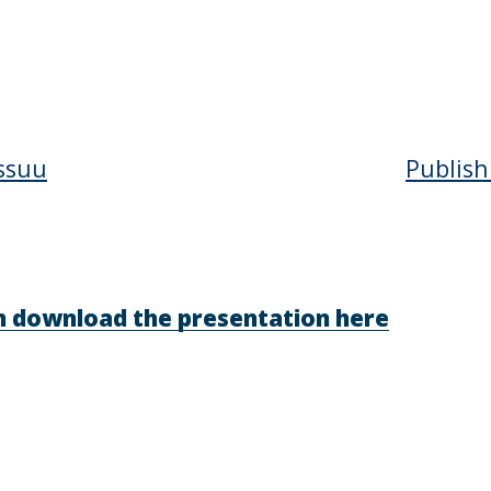
ssuu
Publish
n download the presentation here