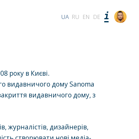
UA
RU
EN
DE
8 року в Києві.
ого видавничого дому Sanoma
 закриття видавничого дому, з
в, журналістів, дизайнерів,
ність створювати нові медіа-