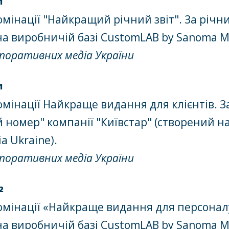
1
омінації "Найкращий річний звіт". За річни
на виробничій базі CustomLAB by Sanoma Me
рпоративних медіа України
1
номінації Найкраще видання для клієнтів. 
й номер" компанії "Київстар" (створений н
a Ukraine).
рпоративних медіа України
2
омінації «Найкраще видання для персоналу»
на виробничій базі CustomLAB by Sanoma Me