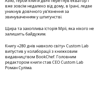
Азію, герой книги двічі перетнув екватор і
вже зовсім недалеко від дому, в Ірані, ледве
уникнув довічного ув’язнення за
звинуваченням у шпигунстві.
Щира та захоплива історія Мрії, яка нікого не
залишить байдужим.
Книгу «280 днів навколо світу» Custom Lab
випустив у колаборації з книжковим
видавництвом BookChef. Головним
редактором книги став СЕО Custom Lab
Роман Суліма.