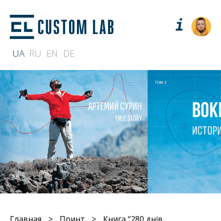
UA
RU
EN
DE
Главная
>
Принт
>
Книга “280 днів