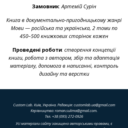
Замовник
:
Артемій Сурін
Книга в документально-пригодницькому жанрі
Мови — російська та українська, 2 томи по
450–500 книжкових сторінок кожен
Проведені роботи
:
створення концепції
книги, робота з автором, збір та адаптація
матеріалу, допомога в написанні, контроль
дизайну та верстки
Custom Lab. Київ, Україна. Редакція:
customlab.ua@gmail.com
Керівництво:
roman.sulima@gmail.com
.
Тел. +38 (095) 272-0926
Усі матеріали сайту захищено авторськими правами, є