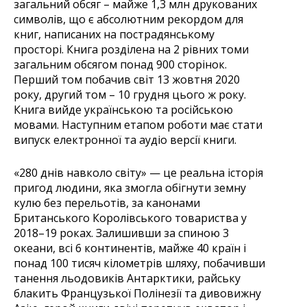
загальний обсяг – майже
1,3 млн друкованих
символів, що є абсолютним рекордом для
книг, написаних на пострадянському
просторі. Книга розділена на 2 рівних томи
загальним обсягом понад 900 сторінок.
Перший том побачив світ 13 жовтня 2020
року, другий том
– 10
грудня цього ж року.
Книга вийде українською та російською
мовами. Наступним етапом роботи має стати
випуск електронної та аудіо версії книги.
«280 днів навколо світу» — це реальна історія
пригод людини, яка змогла обігнути земну
кулю без перельотів, за канонами
Британського Королівського товариства у
2018–19 роках. Залишивши за спиною 3
океани, всі 6 континентів, майже 40 країн і
понад 100 тисяч кілометрів шляху, побачивши
танення льодовиків Антарктики, райську
блакить Французької Полінезії та дивовижну