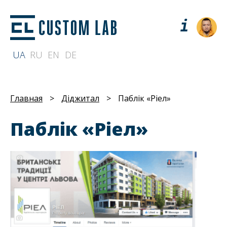
UA
RU
EN
DE
Главная
>
Діджитал
>
Паблік «Ріел»
Паблік «Ріел»