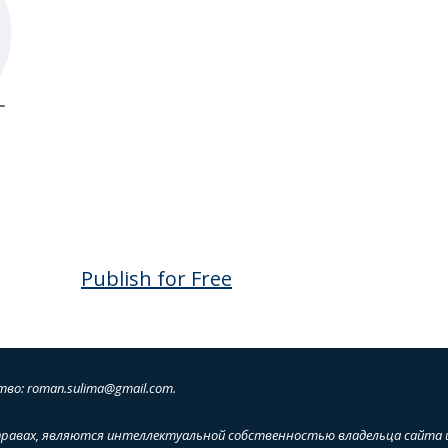
Publish for Free
тво: roman.sulima@gmail.com.
равах, являются интеллектуальной собственностью владельца сайта и