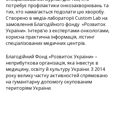
потребує профілактики онкозахворювань та
тих, хто намагається п
одолати
цю хворобу.
Створено в медіа-лабораторії Custom
Lab на
замовлення Благодійного фонду
«
Розвиток
України
».
Інтерв’ю з експертами-онкологами,
корисна практична інформація, лістинг
спеціалізованих медичних центрів.
Благодійний Фонд
«
Розвиток України
»
–
неприбуткова організація, яка інвестує в
медицину, освіту
й
культуру Україн
и
. З 2014
року велик
у
част
ку
активностей
спрямовано
на гуманітарну допомогу окуп
ованим
територіям України.